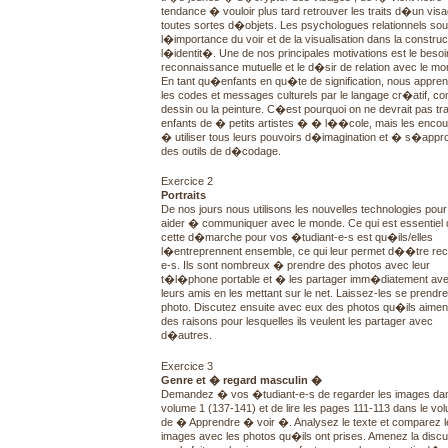
tendance � vouloir plus tard retrouver les traits d�un vis
toutes sortes d�objets. Les psychologues relationnels sou
l�importance du voir et de la visualisation dans la construc
l�identit�. Une de nos principales motivations est le besoi
reconnaissance mutuelle et le d�sir de relation avec le mo
En tant qu�enfants en qu�te de signification, nous appre
les codes et messages culturels par le langage cr�atif, c
dessin ou la peinture. C�est pourquoi on ne devrait pas trai
enfants de � petits artistes � � l��cole, mais les enco
� utiliser tous leurs pouvoirs d�imagination et � s�appro
des outils de d�codage.
Exercice 2
Portraits
De nos jours nous utilisons les nouvelles technologies pou
aider � communiquer avec le monde. Ce qui est essentiel
cette d�marche pour vos �tudiant-e-s est qu�ils/elles
l�entreprennent ensemble, ce qui leur permet d��tre re
e-s. Ils sont nombreux � prendre des photos avec leur
t�l�phone portable et � les partager imm�diatement av
leurs amis en les mettant sur le net. Laissez-les se prendr
photo. Discutez ensuite avec eux des photos qu�ils aiment
des raisons pour lesquelles ils veulent les partager avec
d�autres.
Exercice 3
Genre et � regard masculin �
Demandez � vos �tudiant-e-s de regarder les images dan
volume 1 (137-141) et de lire les pages 111-113 dans le vol
de � Apprendre � voir �. Analysez le texte et comparez l
images avec les photos qu�ils ont prises. Amenez la disc