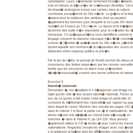
ostentatoire. Leurs v�tements richement brod�s �taient
soie et velours et d�cor�s de co�teuses dentelles. Cet 
de beaut� androgyne trouve ses racines dans la culture
courtisane europ�enne du 16e si�cle. La gr�ce et la be
�taient pour la noblesse des attributs dont se paraient
�galement les hommes pour lesquels le roi Louis XIV devin
mod�le en France au 17e si�cle. La danse et le th��tre
devinrent des outils tr�s importants pour la cr�ation du r
monarque. Ce qu�aujourd�hui nous identifions comme le
langage corporel du danseur classique n�a �t� consid
comme � f�minin � qu�� partir du 19e si�cle, p�riod
durant laquelle ont commenc� la s�paration des sexes et 
distinction entre espaces publics et priv�s.
Par le jeu de r�les, le portrait de Roslin permet de mieux 
conscience des limites impos�es par les normes sexuelle
tandis que les structures en place nous pr�sentent
l�h�t�rosexualit� comme une norme uniforme et naturel
Exercice 5
Identit� nationale
Demandez � vos �tudiant-e-s d�apporter une image ou 
objet qui les relie � leur propre identit� nationale. Parlez 
eux de ce qui les a fait choisir cette image en particulier et
comment ils d�finiraient leur nationalit� par rapport au pa
dans lequel ils vivent. Montrez-leur ensuite les pages 142
dans le volume 1 et lisez la partie sur � le nationalisme- de
danse d�une nuit d��t� au cheval Dala d�coup� en
tranches � dans le Volume II, pp 114-119. Vous pouvez
�galement utiliser le CD � Action � pour suivre les trace
nationalisme. Regardez ensuite les images avec vos �tudi
s et analysez la fa�on dont les diff�rentes conceptions de