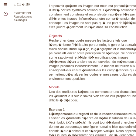
p. 111 � 119
Le pouvoir qu�ont les images sur nous est particuli�reme
illustr� par les symboles nationaux. L�identit� nationale 
EXPOSITION
constamment construite et reconstruite, repr�sent�e par
Reproductions
diff�rentes images, influen�ant notre compr�hension de
d�images
concept. Les images ne sont pas qu�une part de l�id�ol
elles jouent �galement un r�le dans sa construction.
Objectifs
Rechercher dans quelle mesure les facteurs tels que
l�exp�rience / l�histoire personnelle, le genre, la sexuali
milieu socioculturel, l��ge, la g�ographie et la nationalit
peuvent influencer notre perception de l�image. Se concen
sur le savoir-voir et l�identit� en utilisant des images
d��uvres d�art anciennes et nouvelles, de m�me que 
images produites industriellement. Le but est de fournir aux
enseignant-e-s et aux �tudiant-e-s les comp�tences qui l
permettent d�analyser les codes et messages culturels de
environnement quotidien.
Module
Une des meilleures fa�ons de commencer une discussion
les �tudiant-e-s sur le savoir-voir est de leur proposer un
difficile � d�coder.
Exercice 1
L�importance du regard et de la reconnaissance mutu
Laisser les �tudiants d�crire en d�tail le tableau de Giu
Arcimboldo (XVIe si�cle). Ils vont tout d�abord chercher
donner au personnage une figure humaine bien que celle-ci 
constitu�e d�animaux et d�objets vari�s. Nous appren
tr�s jeunes � d�crypter des visages ; de l� vient notre