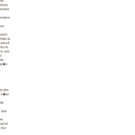
une
inture
montre
nvitent
nue.
ontre
 mais la
passif
tre le
ons une
es
ls,
oup�s
el des
e-s�ur
 de
e que
le
parmi
 leur