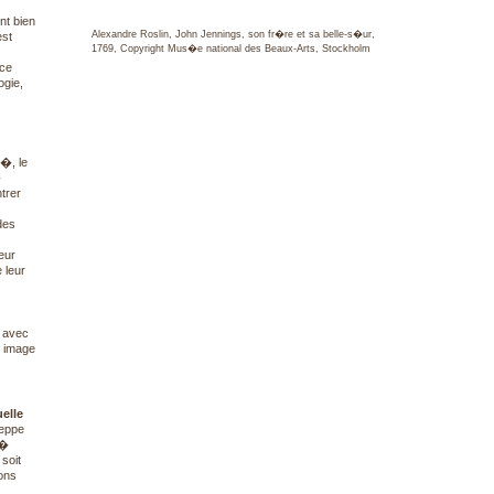
nt bien
Alexandre Roslin, John Jennings, son fr�re et sa belle-s�ur,
est
1769, Copyright Mus�e national des Beaux-Arts, Stockholm
 ce
ogie,
t�, le
�
trer
des
eur
 leur
 avec
e image
elle
seppe
 �
soit
ons