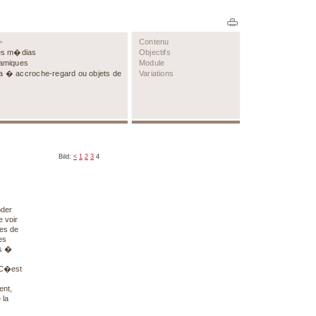
>
Contenu
les m�dias
Objectifs
lamiques
Module
a � accroche-regard ou objets de
Variations
Bild:
<
1
2
3
4
oder
 voir
les de
es
ns �
. C�est
ent,
 la