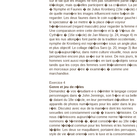
sur le fait que les images ne font pas seulement partie d�
id�ologie, mais qu�elles participent � sa cr�ation. La pe
� Nymphe et Faunes � de Julius Kronberg (19e si�cle) 
de quelle mani�re les images influencent notre fa�on de
regarder. Les deux faunes dans le coin sup�rieur gauche i
le spectateur � se mettre � la place d�un voyeur
h�t�rosexuel (regard masculin) pour regarder la femme 
Une comparaison entre cette derni�re et la � V�nus de
Cyth�re � (16e si�cle) de Jan Massy (p. 24, image 4) m
que les nus allong�s font partie de la tradition occidentale,
nymphe de Kronberg est repr�sent�e sous un angle plus 
et plus objectif. Le collage d�Eva Saro (p. 20, image 3) illus
fait qu�aujourd�hui, dans notre culture visuelle, nous av
perspective encore plus ax�e sur le sexe. De nos jours, l
hommes sont aussi repr�sent�s en tant qu�objets sexue
tandis que les corps des femmes sont litt�ralement d�c
en morceaux pour �tre � examin�s � comme une
marchandise.
Exercice 4
Genre et jeu de r�les
Demandez � vos �tudiant-e-s d�imiter le langage corpor
personnages dans � John Jennings, son fr�re et sa bell
� datant du 18e si�cle, en leur permettant d�utiliser les
appareils de photos num�riques pour les aider dans le jeu
r�le. Discutez avec eux de la mani�re dont les normes
sexuelles ont constamment vari� � travers l�histoire. C
nous d�finissons aujourd�hui comme norme f�minine et
nommons � f�minit� �, �tait consid�r�e au 18e si�c
comme l�id�al commun pour les femmes et les hommes 
l��lite. Les deux se maquillaient, portaient des perruques,
style de vie �tait orient� vers le luxe et la consommation