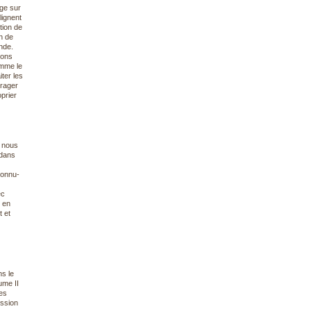
age sur
lignent
tion de
n de
nde.
nons
omme le
ter les
urager
prier
r nous
 dans
connu-
ec
e en
 et
s le
ume II
es
ussion