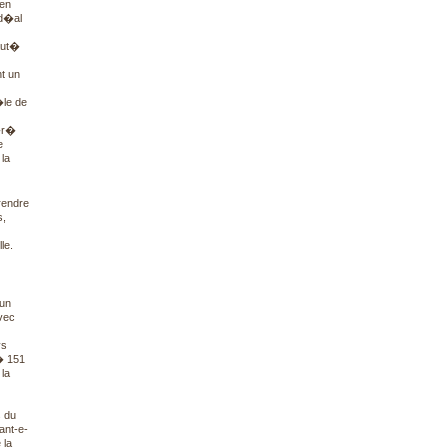
 en
id�al
aut�
t un
�le de
�r�
e
la
prendre
s,
le.
un
avec
ys
 � 151
 la
s du
ant-e-
 la