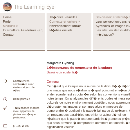
Home
Th�ories visuelles
Savoir-voir et identit� 
Projet
Contexte et culture >
Leur perception dans 
Modules >
Environnement urbain
Symboles et images is
Intercultural Guidelines (en)
M�dias visuels
Les statues de Bouddh
Contact
m�ditation?
Margareta Gynning
L�importance du contexte et de la culture
Savoir-voir et identit�
Conf�rences
Contenu
combin�es avec
Ce n�est que lorsque nous avons de la difficult� � d�c
ateliers et jeux de
une image que nous r�alisons � quel point notre fa�on de
r�les
et de regarder est structur�e selon les conventions visuel
notre temps. En analysant les diff�rents codes et messag
Demi-journ�e
culturels de notre environnement quotidien, nous appreno
d�crypter les images et sommes alors en mesure de
T�l�phones mobiles
comprendre � quel point le pass� fait partie du pr�sent
et/ou appareils de
en trouvant des parall�les entre hier et aujourd�hui, en
photos num�rique,
projecteur.
r�alisant que le pass� est une partie int�grante du pr�s
que nous arrivons � comprendre comment est constitu�e
p. 135 � 150
signification visuelle.